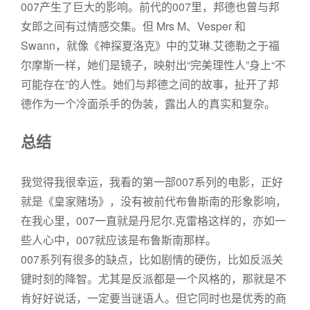
007产生了巨大的影响。前代的007里，邦德也曾与邦
女郎之间有过情感交集。但 Mrs M、Vesper 和
Swann，就像《神探夏洛克》中的艾琳.艾德勒之于福
尔摩斯一样，她们是镜子，映射出“完美理性人”身上“不
可能存在”的人性。她们与邦德之间的故事，扯开了邦
德作为一个冷面杀手的伪装，露出人的真实和复杂。
总结
我觉得我很幸运，我看的第一部007系列的电影，正好
就是《皇家赌场》，没有被前代布鲁斯南的形象影响，
在我心里，007一直就是丹尼尔.克雷格这样的，亦如一
些人心中，007就应该是布鲁斯南那样。
007系列有很多的缺点，比如剧情的硬伤，比如反派关
键时刻的降智。尤其是反派都是一个风格的，那就是不
肯好好说话，一定要当谜语人。但它同时也是优秀的商