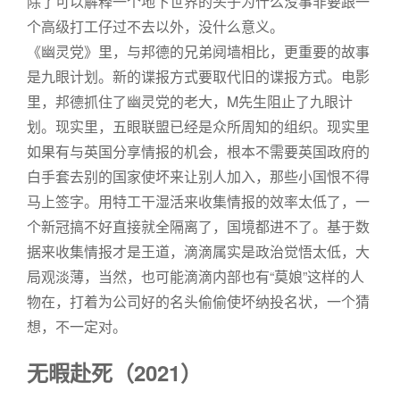
除了可以解释一个地下世界的头子为什么没事非要跟一
个高级打工仔过不去以外，没什么意义。
《幽灵党》里，与邦德的兄弟阋墙相比，更重要的故事
是九眼计划。新的谍报方式要取代旧的谍报方式。电影
里，邦德抓住了幽灵党的老大，M先生阻止了九眼计
划。现实里，五眼联盟已经是众所周知的组织。现实里
如果有与英国分享情报的机会，根本不需要英国政府的
白手套去别的国家使坏来让别人加入，那些小国恨不得
马上签字。用特工干湿活来收集情报的效率太低了，一
个新冠搞不好直接就全隔离了，国境都进不了。基于数
据来收集情报才是王道，滴滴属实是政治觉悟太低，大
局观淡薄，当然，也可能滴滴内部也有“莫娘”这样的人
物在，打着为公司好的名头偷偷使坏纳投名状，一个猜
想，不一定对。
无暇赴死（2021）