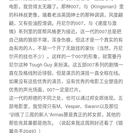
电影，我觉得太无趣了。那种007，与《Kingsman》里
的科林叔更像，端着老派英国绅士的那种调调，风度翩
翩，又有些油腔滑调。丹尼尔的007，与《速度与激
情》系列里的匪帮风格更为接近。这一代的007总是把
自己搞的狼狈不堪，浑身伤痕，但这才是一个真实的有
血有肉的人，不是一个开了无敌挂的家伙（当然，丹尼
尔开的挂也不少）。这样的一个007的形象，就需要丹
尼尔这种 Tough Guy 来扮演。这五部007系列的剧情一
直在及格线附近徘徊，但是演员的演技一直全程在线。
如果没有这些优秀的演员，没有优秀的电影工业塑造的
优秀的声光场面，007一定是烂片。
这一代的邦德的不同之处，也可以通过邦女郎体现。五
部电影里，我觉得只有M、Vesper、Swann以及那位
“训练了三周的新人”Armas算是真正的邦女郎，其他的
那些充其量都是炮灰。（说起来我这周刚好还看了《银
翼杀手2049》）