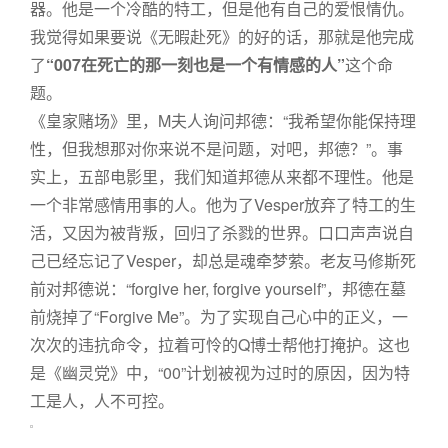
器。他是一个冷酷的特工，但是他有自己的爱恨情仇。
我觉得如果要说《无暇赴死》的好的话，那就是他完成
了
“007在死亡的那一刻也是一个有情感的人”
这个命
题。
《皇家赌场》里，M夫人询问邦德：“我希望你能保持理
性，但我想那对你来说不是问题，对吧，邦德？”。事
实上，五部电影里，我们知道邦德从来都不理性。他是
一个非常感情用事的人。他为了Vesper放弃了特工的生
活，又因为被背叛，回归了杀戮的世界。口口声声说自
己已经忘记了Vesper，却总是魂牵梦萦。老友马修斯死
前对邦德说：“forgive her, forgive yourself”，邦德在墓
前烧掉了“Forgive Me”。为了实现自己心中的正义，一
次次的违抗命令，拉着可怜的Q博士帮他打掩护。这也
是《幽灵党》中，“00”计划被视为过时的原因，因为特
工是人，人不可控。