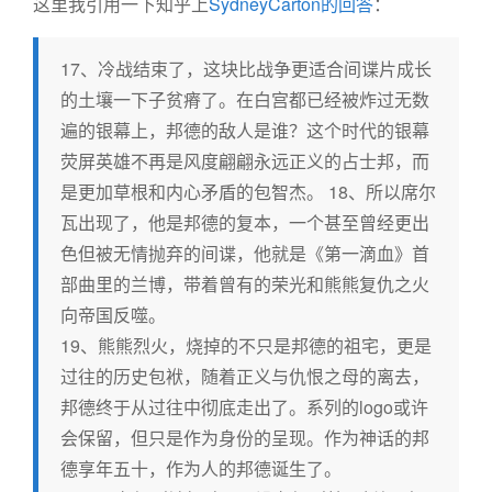
这里我引用一下知乎上
SydneyCarton的回答
：
17、冷战结束了，这块比战争更适合间谍片成长
的土壤一下子贫瘠了。在白宫都已经被炸过无数
遍的银幕上，邦德的敌人是谁？这个时代的银幕
荧屏英雄不再是风度翩翩永远正义的占士邦，而
是更加草根和内心矛盾的包智杰。 18、所以席尔
瓦出现了，他是邦德的复本，一个甚至曾经更出
色但被无情抛弃的间谍，他就是《第一滴血》首
部曲里的兰博，带着曾有的荣光和熊熊复仇之火
向帝国反噬。
19、熊熊烈火，烧掉的不只是邦德的祖宅，更是
过往的历史包袱，随着正义与仇恨之母的离去，
邦德终于从过往中彻底走出了。系列的logo或许
会保留，但只是作为身份的呈现。作为神话的邦
德享年五十，作为人的邦德诞生了。