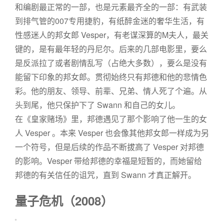
和编剧最正常的一部，也是元素最齐全的一部：有武装
到排气管的007专用捷豹，有纸醉金迷的奢华生活，有
性感迷人的邦女郎 Vesper，有老谋深算的M夫人，最关
键的，是有最年轻的丹尼尔。后来的几部电影里，要么
是反派拉了或者剧情乱写（占绝大多数），要么是没有
能留下印象的邦女郎。贯彻始终只有邦德和他的悲情色
彩。他的朋友、领导、前辈、兄弟、情人死了个遍。从
头到尾，他只保护下了 Swann 和自己的女儿。
在《皇家赌场》里，邦德遇见了那个影响了他一生的女
人 Vesper 。本来 Vesper 也会像其他邦女郎一样成为另
一个符号，但是后续的作品不断拔高了 Vesper 对邦德
的影响。Vesper 带给邦德的幸福是短暂的，而她留给
邦德的有关信任的诅咒，直到 Swann 才真正解开。
量子危机（2008）