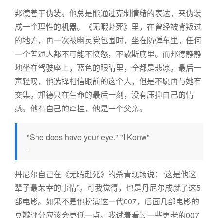
邦德善于伪装。他总是能通过克制情绪的表达，来伪装
成一个理性的机器。《无暇赴死》里，在曾经被背叛过
的地方，再一次被幽灵党包围时，坐在防弹车里，任何
一个普通人都不可能不愤怒，不歇斯底里。而邦德静静
地坐在驾驶座上，蓝色的眼睛里，全都是悲凉。最后一
声轻叹，他选择相信眼前的这个人，但是不愿再与她有
交集。邦德只在生命的最后一刻，没有压抑自己的情
感。他有自己的牵挂，他是一个父亲。
"She does have your eye." "I Konw"
丹尼尔自己在《无暇赴死》的杀青现场说：“这是他这
辈子最荣幸的事情”。可我觉得，也是丹尼尔成就了这5
部电影。如果不是他扮演这一代007，后面几部电影的
豆瓣评分应该会更低一点。我试着看过一些更老的007