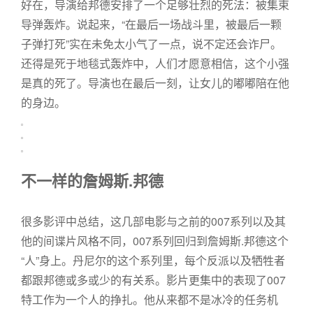
好在，导演给邦德安排了一个足够壮烈的死法：被集束
导弹轰炸。说起来，“在最后一场战斗里，被最后一颗
子弹打死”实在未免太小气了一点，说不定还会诈尸。
还得是死于地毯式轰炸中，人们才愿意相信，这个小强
是真的死了。导演也在最后一刻，让女儿的嘟嘟陪在他
的身边。
不一样的詹姆斯.邦德
很多影评中总结，这几部电影与之前的007系列以及其
他的间谍片风格不同，007系列回归到詹姆斯.邦德这个
“人”身上。丹尼尔的这个系列里，每个反派以及牺牲者
都跟邦德或多或少的有关系。影片更集中的表现了007
特工作为一个人的挣扎。他从来都不是冰冷的任务机